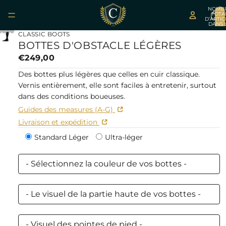
NOMB
TOTA
D’ARTIC
DANS 
LIRE
LIRE
PANIER
CLASSIC BOOTS
LA
LA
BOTTES D'OBSTACLE LÉGÈRES
VIDÉO
VIDÉO
€249,00
Des bottes plus légères que celles en cuir classique.
Vernis entièrement, elle sont faciles à entretenir, surtout
dans des conditions boueuses.
Guides des measures (A-G)
Livraison et expédition
Standard Léger
Ultra-léger