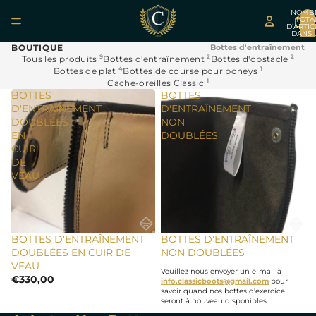
NOMB
TOTA
D’ARTIC
DANS 
PANIER
BOUTIQUE
Bottes d'entraînement
9
2
2
Tous les produits
Bottes d'entraînement
Bottes d'obstacle
4
1
Bottes de plat
Bottes de course pour poneys
1
Cache-oreilles Classic
BOTTES
BOTTES
D'ENTRAÎNEMENT
D'ENTRAÎNEMENT
DOUBLÉES
NON
EN
DOUBLÉES
CUIR
DE
VEAU
BOTTES D'ENTRAÎNEMENT
BOTTES D'ENTRAÎNEMENT
DOUBLÉES EN CUIR DE
NON DOUBLÉES
VEAU
Veuillez nous envoyer un e-mail à
€330,00
info.classicboots@gmail.com
pour
savoir quand nos bottes d'exercice
seront à nouveau disponibles.