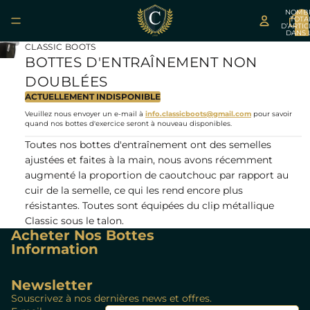
NOMB
TOTA
D’ARTIC
DANS 
LIRE
LIRE
LIRE
PANIER
CLASSIC BOOTS
LA
LA
LA
BOTTES D'ENTRAÎNEMENT NON
VIDÉO
VIDÉO
VIDÉO
DOUBLÉES
ACTUELLEMENT INDISPONIBLE
Veuillez nous envoyer un e-mail à
info.classicboots@gmail.com
pour savoir
quand nos bottes d'exercice seront à nouveau disponibles.
Toutes nos bottes d'entraînement ont des semelles
ajustées et faites à la main, nous avons récemment
augmenté la proportion de caoutchouc par rapport au
cuir de la semelle, ce qui les rend encore plus
résistantes. Toutes sont équipées du clip métallique
Classic sous le talon.
Acheter Nos Bottes
Information
Newsletter
Souscrivez à nos dernières news et offres.